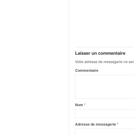
o
u
p
e
d
e
F
r
Laisser un commentaire
a
n
Votre adresse de messagerie ne ser
c
Commentaire
e
e
t
a
u
s
Nom
*
s
i
t
Adresse de messagerie
*
o