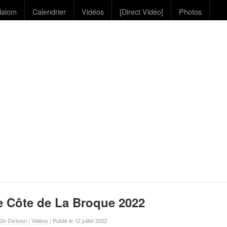
lalom
Calendrier
Vidéos
[Direct Vidéo]
Photos
e Côte de La Broque 2022
2e Division
|
Vidéos
| Publié le 12 juillet 2022