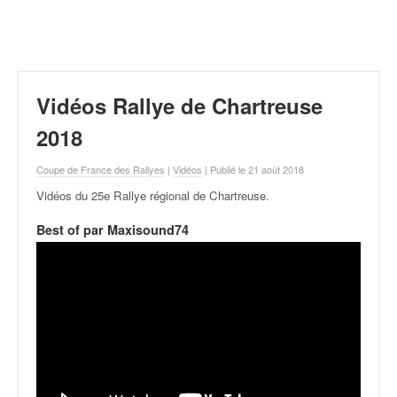
r
a
l
l
y
e
Vidéos Rallye de Chartreuse
:
N
2018
e
w
Coupe de France des Rallyes
|
Vidéos
| Publié le 21 août 2018
s
Vidéos du 25e Rallye régional de Chartreuse
.
,
r
Best of par Maxisound74
é
s
u
l
t
a
t
s
,