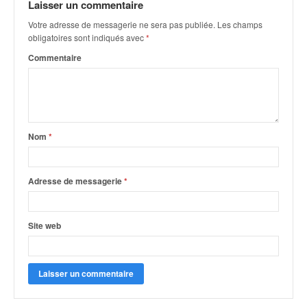
u
Laisser un commentaire
t
Votre adresse de messagerie ne sera pas publiée.
Les champs
e
obligatoires sont indiqués avec
*
l
Commentaire
'
a
c
t
u
a
Nom
*
l
i
t
Adresse de messagerie
*
é
d
e
Site web
l
a
c
o
u