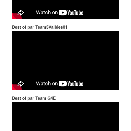
q
u
e
r
a
Best of par Team3Vallées01
l
l
y
e
d
u
W
R
C
,
d
Best of par Team G4E
e
l
'
E
R