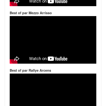
v
i
Best of par Mezzo Arrisso
d
é
o
s
e
t
p
h
o
t
o
s
Best of par Rallye Arcens
p
o
u
r
c
h
a