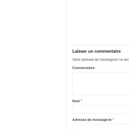
o
u
p
e
d
e
F
r
Laisser un commentaire
a
n
Votre adresse de messagerie ne ser
c
Commentaire
e
e
t
a
u
s
Nom
*
s
i
t
Adresse de messagerie
*
o