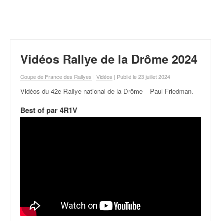
r
a
l
l
y
e
Vidéos Rallye de la Drôme 2024
:
N
Coupe de France des Rallyes
|
Vidéos
| Publié le 23 juillet 2024
e
Vidéos du 42e Rallye national de la Drôme – Paul Friedman
.
w
s
Best of par 4R1V
,
r
é
s
u
l
t
a
t
s
,