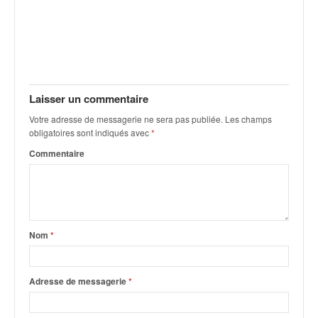
C
,
d
u
c
h
a
Laisser un commentaire
m
p
Votre adresse de messagerie ne sera pas publiée.
Les champs
obligatoires sont indiqués avec
*
i
o
Commentaire
n
n
a
t
e
Nom
*
t
d
e
Adresse de messagerie
*
l
a
c