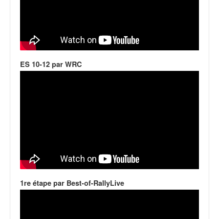
o
u
p
e
d
e
ES 10-12 par WRC
F
r
a
n
c
e
e
t
a
u
s
s
1re étape par Best-of-RallyLive
i
t
o