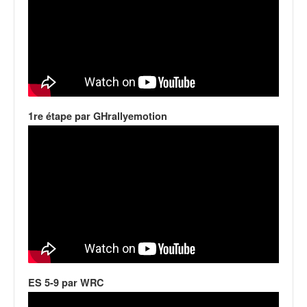
u
t
e
l
'
a
c
t
1re étape par GHrallyemotion
u
a
l
i
t
é
d
e
l
a
c
o
ES 5-9 par WRC
u