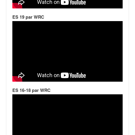
q
u
e
ES 19 par WRC
r
a
l
l
y
e
d
u
W
R
C
ES 16-18 par WRC
,
d
e
l
'
E
R