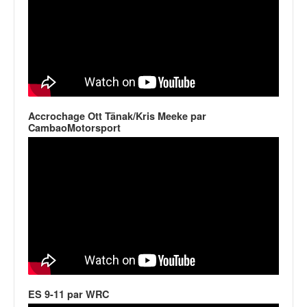
u
t
e
l
'
a
c
t
Accrochage Ott Tänak/Kris Meeke par
u
CambaoMotorsport
a
l
i
t
é
d
e
l
a
c
o
u
ES 9-11 par WRC