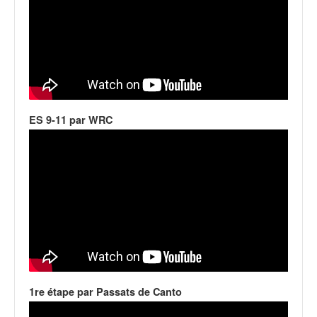
u
t
e
l
'
a
c
t
ES 9-11 par WRC
u
a
l
i
t
é
d
e
l
a
c
o
1re étape par Passats de Canto
u