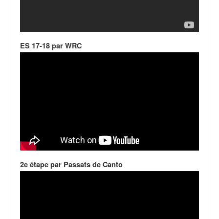
C
,
d
u
c
ES 17-18 par WRC
h
a
m
p
i
o
n
n
a
t
e
t
2e étape par Passats de Canto
d
e
l
a
c