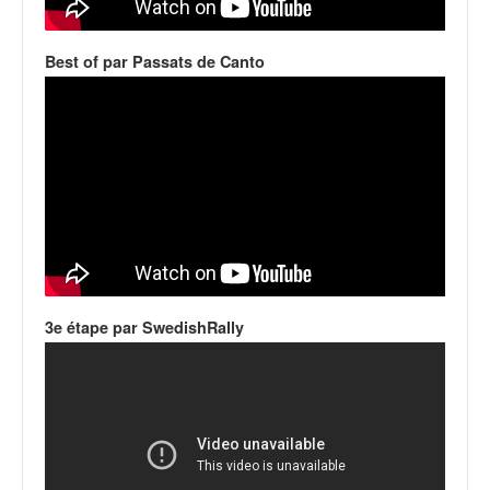
q
u
e
Best of par Passats de Canto
r
a
l
l
y
e
d
u
W
R
C
3e étape par SwedishRally
,
d
e
l
'
E
R