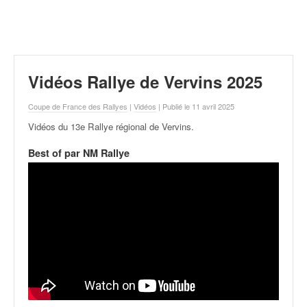
r
a
l
l
y
e
Vidéos Rallye de Vervins 2025
:
N
Coupe de France des Rallyes
|
Vidéos
| Publié le 11 avril 2025
e
Vidéos du 13e Rallye régional de Vervins
.
w
s
Best of par NM Rallye
,
r
é
s
u
l
t
a
t
s
,