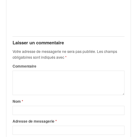
C
,
d
u
c
h
a
Laisser un commentaire
m
p
Votre adresse de messagerie ne sera pas publiée.
Les champs
obligatoires sont indiqués avec
*
i
o
Commentaire
n
n
a
t
e
Nom
*
t
d
e
Adresse de messagerie
*
l
a
c