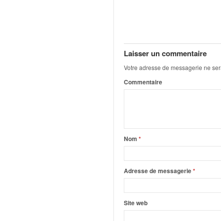
C
,
d
u
c
h
Laisser un commentaire
a
Votre adresse de messagerie ne ser
m
Commentaire
p
i
o
n
n
a
Nom
*
t
e
t
Adresse de messagerie
*
d
e
l
Site web
a
c