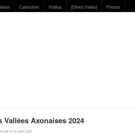
lalom
Calendrier
Vidéos
[Direct Vidéo]
Photos
s Vallées Axonaises 2024
 Publié le 24 juillet 2024