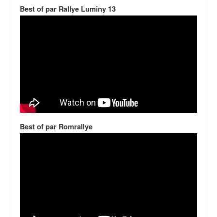
v
Best of par Rallye Luminy 13
i
d
é
o
s
e
t
p
h
o
t
Best of par Romrallye
o
s
p
o
u
r
c
h
a