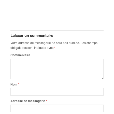
C
,
d
u
c
h
a
Laisser un commentaire
m
p
Votre adresse de messagerie ne sera pas publiée.
Les champs
obligatoires sont indiqués avec
*
i
o
Commentaire
n
n
a
t
e
Nom
*
t
d
e
Adresse de messagerie
*
l
a
c