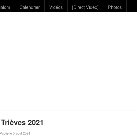
lalom
Calendrier
Vidéos
[Direct Vidéo]
Photos
 Trièves 2021
 Publié le 5 août 2021