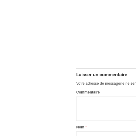
u
t
e
l
'
a
c
t
u
a
l
i
Laisser un commentaire
t
Votre adresse de messagerie ne ser
é
d
Commentaire
e
l
a
c
o
Nom
*
u