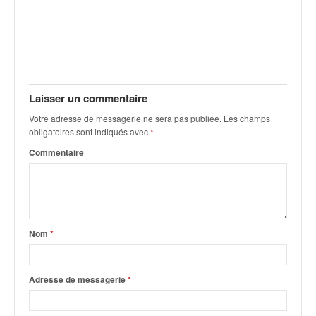
C
,
d
u
c
h
a
Laisser un commentaire
m
p
Votre adresse de messagerie ne sera pas publiée.
Les champs
obligatoires sont indiqués avec
*
i
o
Commentaire
n
n
a
t
e
Nom
*
t
d
e
Adresse de messagerie
*
l
a
c