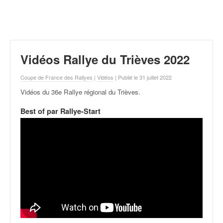
r
a
l
l
y
e
Vidéos Rallye du Trièves 2022
:
N
Coupe de France des Rallyes
|
Vidéos
| Publié le 31 juillet 2022
e
Vidéos du 36e Rallye régional du Trièves
.
w
s
Best of par Rallye-Start
,
r
é
s
u
l
t
a
t
s
,