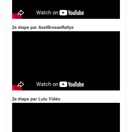
q
u
e
r
a
2e étape par AxelBresseRallye
l
l
y
e
d
u
W
R
C
,
d
2e étape par Lulu Vidéo
e
l
'
E
R