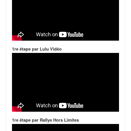
o
u
p
e
d
e
F
r
1re étape par Lulu Vidéo
a
n
c
e
e
t
a
u
s
s
i
1re étape par Rallye Hors Limites
t
o