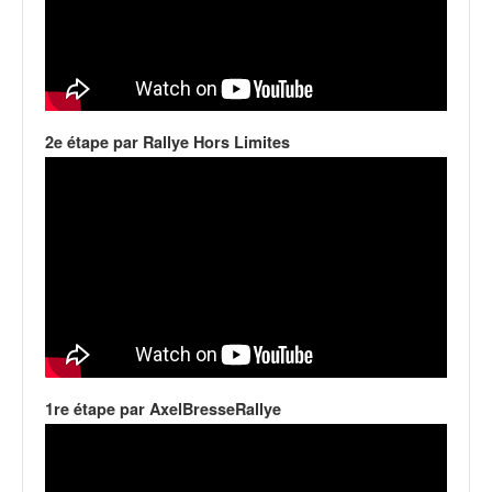
C
,
d
u
c
h
a
2e étape par Rallye Hors Limites
m
p
i
o
n
n
a
t
e
t
d
1re étape par AxelBresseRallye
e
l
a
c