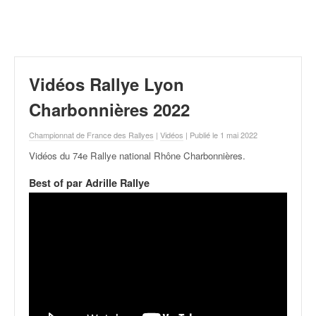
r
a
l
l
y
e
Vidéos Rallye Lyon
:
N
Charbonnières 2022
e
w
Championnat de France des Rallyes
|
Vidéos
| Publié le 1 mai 2022
s
Vidéos du 74e Rallye national Rhône Charbonnières
.
,
r
Best of par Adrille Rallye
é
s
u
l
t
a
t
s
,