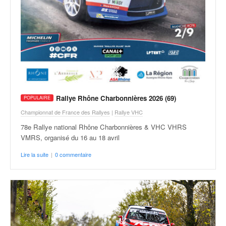
v
i
d
é
o
s
e
t
p
Rallye Rhône Charbonnières 2026 (69)
h
o
Championnat de France des Rallyes
|
Rallye VHC
t
78e Rallye national Rhône Charbonnières & VHC VHRS
o
VMRS, organisé du 16 au 18 avril
s
p
Lire la suite
|
0 commentaire
o
u
r
c
h
a