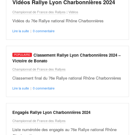
C
Vidéos Rallye Lyon Charbonnières 2024
,
Championnat de France des Rallyes
|
Vidéos
d
u
Vidéos du 76e Rallye national Rhône Charbonnières
c
Lire la suite
|
0 commentaire
h
a
m
p
Classement Rallye Lyon Charbonnières 2024 –
i
Victoire de Bonato
o
n
Championnat de France des Rallyes
n
Classement final du 76e Rallye national Rhône Charbonnières
a
t
Lire la suite
|
0 commentaire
e
t
d
Engagés Rallye Lyon Charbonnières 2024
e
l
Championnat de France des Rallyes
a
Liste numérotée des engagés au 76e Rallye national Rhône
c