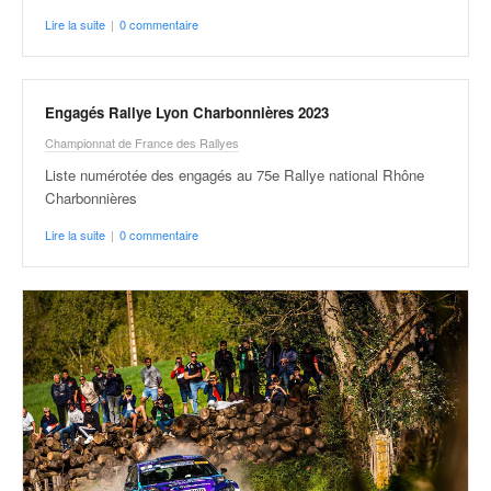
r
s
Lire la suite
|
0 commentaire
e
d
e
Engagés Rallye Lyon Charbonnières 2023
c
ô
Championnat de France des Rallyes
t
Liste numérotée des engagés au 75e Rallye national Rhône
e
Charbonnières
e
t
Lire la suite
|
0 commentaire
d
u
s
l
a
l
o
m