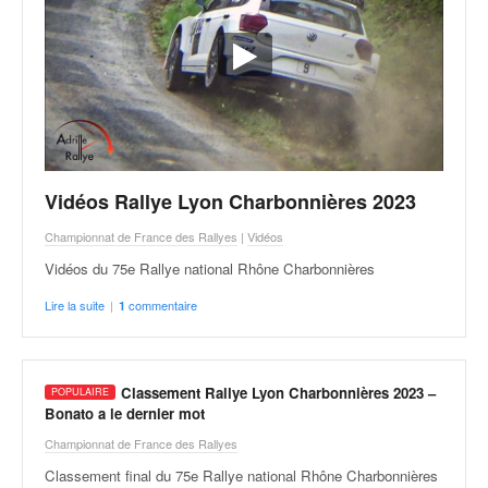
u
t
e
l
'
a
c
t
u
Vidéos Rallye Lyon Charbonnières 2023
a
l
Championnat de France des Rallyes
|
Vidéos
i
Vidéos du 75e Rallye national Rhône Charbonnières
t
é
Lire la suite
|
commentaire
1
d
e
l
Classement Rallye Lyon Charbonnières 2023 –
a
Bonato a le dernier mot
c
o
Championnat de France des Rallyes
u
Classement final du 75e Rallye national Rhône Charbonnières