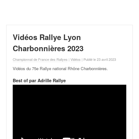
r
a
l
l
y
e
Vidéos Rallye Lyon
:
N
Charbonnières 2023
e
w
Championnat de France des Rallyes
|
Vidéos
| Publié le 23 avril 2023
s
Vidéos du 75e Rallye national Rhône Charbonnières
.
,
r
Best of par Adrille Rallye
é
s
u
l
t
a
t
s
,