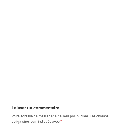
q
u
e
r
a
l
l
y
e
d
u
W
R
C
,
d
e
l
Laisser un commentaire
'
E
Votre adresse de messagerie ne sera pas publiée.
Les champs
R
obligatoires sont indiqués avec
*