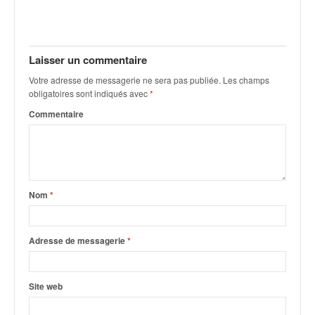
o
u
p
e
Laisser un commentaire
d
Votre adresse de messagerie ne sera pas publiée.
Les champs
e
obligatoires sont indiqués avec
*
F
r
Commentaire
a
n
c
e
e
Nom
*
t
a
u
Adresse de messagerie
*
s
s
i
Site web
t
o