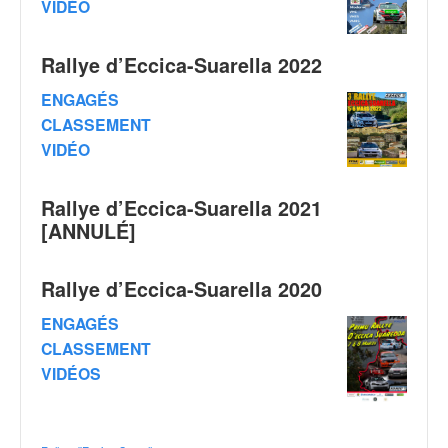
VIDÉO
q
u
e
Rallye d’Eccica-Suarella 2022
r
a
ENGAGÉS
l
CLASSEMENT
l
VIDÉO
y
e
d
Rallye d’Eccica-Suarella 2021
u
[ANNULÉ]
W
R
C
Rallye d’Eccica-Suarella 2020
,
d
ENGAGÉS
e
CLASSEMENT
l
VIDÉOS
'
E
R