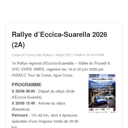
r
a
l
l
y
e
Rallye d’Eccica-Suarella 2026
:
N
(2A)
e
w
Coupe de France des Rallyes
|
Rallye VHC
| Publié le 20 avril 2026
s
7e Rallye régional d’Eccica-Suaredda – Vallée du Prunelli &
,
VHC VHRS VMRS, organisé les 19 et 20 juin
2026 par
r
l’ASACC Tour de Corse, ligue Corse.
é
s
PROGRAMME
u
S 20/06 08:00
: Départ du rallye (Stde
l
d’Eccica-Suarella)
t
S 20/06 15:49
: Arrivée du rallye
a
(Bastelica)
t
Parcours
: 101.42 km, dont 4 épreuves
s
spéciales d’une longueur totale de 39.56
,
km