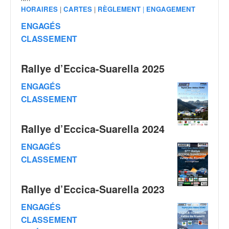
v
HORAIRES
|
CARTES
|
RÈGLEMENT
|
ENGAGEMENT
i
ENGAGÉS
d
CLASSEMENT
é
o
s
Rallye d’Eccica-Suarella 2025
e
t
ENGAGÉS
p
CLASSEMENT
h
o
t
Rallye d’Eccica-Suarella 2024
o
ENGAGÉS
s
p
CLASSEMENT
o
u
Rallye d’Eccica-Suarella 2023
r
c
ENGAGÉS
h
CLASSEMENT
a