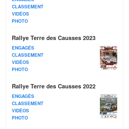
q
CLASSEMENT
u
VIDÉOS
e
r
PHOTO
a
l
Rallye Terre des Causses 2023
l
y
ENGAGÉS
e
CLASSEMENT
d
VIDÉOS
u
W
PHOTO
R
C
Rallye Terre des Causses 2022
,
d
ENGAGÉS
e
CLASSEMENT
l
VIDÉOS
'
E
PHOTO
R