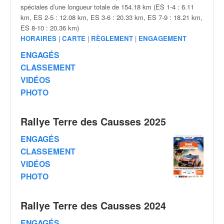
v
spéciales d’une longueur totale de 154.18 km (ES 1-4 : 6.11
i
km, ES 2-5 : 12.08 km, ES 3-6 : 20.33 km, ES 7-9 : 18.21 km,
d
ES 8-10 : 20.36 km)
é
HORAIRES
|
CARTE
|
RÈGLEMENT
|
ENGAGEMENT
o
ENGAGÉS
s
CLASSEMENT
e
VIDÉOS
t
p
PHOTO
h
o
Rallye Terre des Causses 2025
t
o
ENGAGÉS
s
CLASSEMENT
p
VIDÉOS
o
u
PHOTO
r
c
Rallye Terre des Causses 2024
h
a
ENGAGÉS