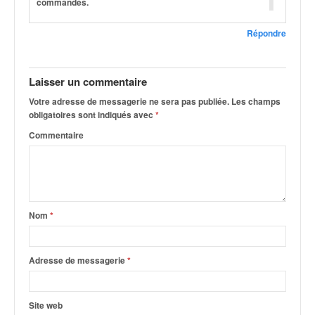
r
commandes.
s
e
Répondre
d
e
c
Laisser un commentaire
ô
Votre adresse de messagerie ne sera pas publiée.
Les champs
t
obligatoires sont indiqués avec
*
e
e
Commentaire
t
d
u
s
l
Nom
*
a
l
o
Adresse de messagerie
*
m
Site web