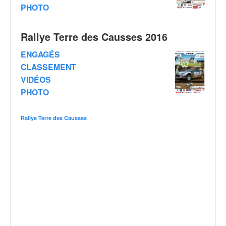
o
PHOTO
u
p
Rallye Terre des Causses 2016
e
d
ENGAGÉS
e
CLASSEMENT
F
VIDÉOS
r
a
PHOTO
n
c
Rallye Terre des Causses
e
e
t
a
u
s
s
i
t
o