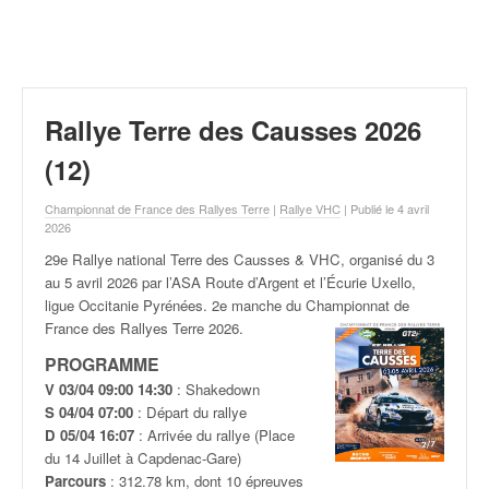
r
a
l
l
y
e
Rallye Terre des Causses 2026
:
N
(12)
e
w
Championnat de France des Rallyes Terre
|
Rallye VHC
| Publié le 4 avril
s
2026
,
29e Rallye national Terre des Causses & VHC, organisé du 3
r
au 5 avril
2026 par l’ASA Route d’Argent et l’Écurie Uxello,
é
ligue Occitanie Pyrénées. 2e manche du Championnat de
s
France des Rallyes Terre 2026.
u
PROGRAMME
l
t
V 03/04 09:00 14:30
: Shakedown
a
S 04/04 07:00
: Départ du rallye
t
D 05/04 16:07
: Arrivée du rallye (Place
s
du 14 Juillet à Capdenac-Gare)
,
Parcours
: 312.78 km, dont 10 épreuves