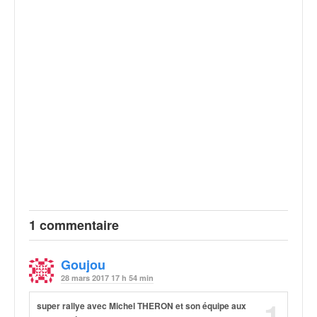
u
t
e
l
'
a
c
t
u
a
l
i
t
é
d
1 commentaire
e
l
a
Goujou
c
28 mars 2017 17 h 54 min
o
1
u
super rallye avec Michel THERON et son équipe aux