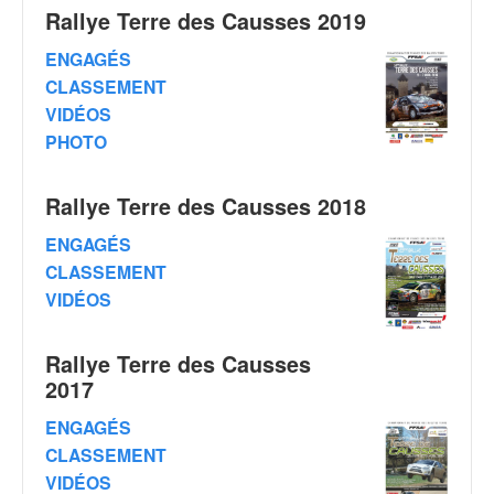
C
Rallye Terre des Causses 2019
,
d
ENGAGÉS
u
CLASSEMENT
c
VIDÉOS
h
a
PHOTO
m
p
Rallye Terre des Causses 2018
i
o
ENGAGÉS
n
CLASSEMENT
n
VIDÉOS
a
t
e
Rallye Terre des Causses
t
2017
d
e
ENGAGÉS
l
CLASSEMENT
a
VIDÉOS
c