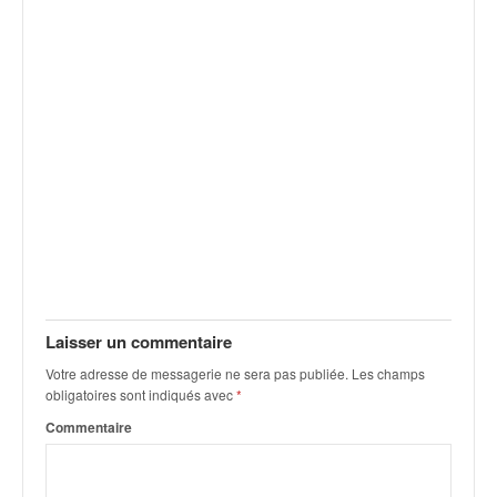
u
t
e
l
'
a
c
t
u
a
l
i
t
é
d
Laisser un commentaire
e
Votre adresse de messagerie ne sera pas publiée.
Les champs
l
obligatoires sont indiqués avec
*
a
c
Commentaire
o
u