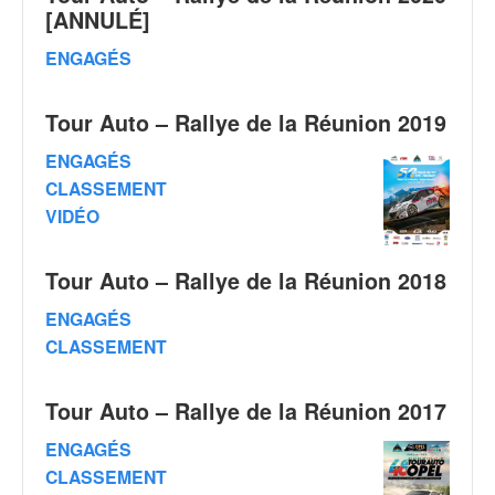
C
[ANNULÉ]
,
d
ENGAGÉS
u
c
h
Tour Auto – Rallye de la Réunion 2019
a
ENGAGÉS
m
p
CLASSEMENT
i
VIDÉO
o
n
Tour Auto – Rallye de la Réunion 2018
n
a
ENGAGÉS
t
CLASSEMENT
e
t
d
Tour Auto – Rallye de la Réunion 2017
e
l
ENGAGÉS
a
CLASSEMENT
c