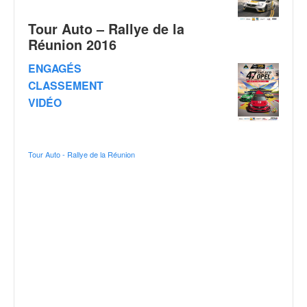
o
u
Tour Auto – Rallye de la
p
Réunion 2016
e
d
ENGAGÉS
e
CLASSEMENT
F
VIDÉO
r
a
n
c
Tour Auto - Rallye de la Réunion
e
e
t
a
u
s
s
i
t
o