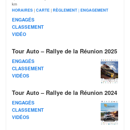
v
km
i
HORAIRES
|
CARTE
|
RÈGLEMENT
|
ENGAGEMENT
d
ENGAGÉS
é
CLASSEMENT
o
VIDÉO
s
e
t
Tour Auto – Rallye de la Réunion 2025
p
h
ENGAGÉS
o
CLASSEMENT
t
VIDÉOS
o
s
p
Tour Auto – Rallye de la Réunion 2024
o
u
ENGAGÉS
r
CLASSEMENT
c
VIDÉOS
h
a