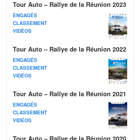
q
Tour Auto – Rallye de la Réunion 2023
u
ENGAGÉS
e
r
CLASSEMENT
a
VIDÉOS
l
l
y
Tour Auto – Rallye de la Réunion 2022
e
ENGAGÉS
d
CLASSEMENT
u
W
VIDÉOS
R
C
Tour Auto – Rallye de la Réunion 2021
,
d
ENGAGÉS
e
CLASSEMENT
l
VIDÉOS
'
E
R
Tour Auto – Rallye de la Réunion 2020