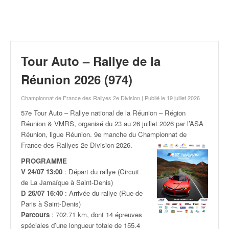
r
a
l
l
y
e
Tour Auto – Rallye de la
:
N
Réunion 2026 (974)
e
w
Championnat de France des Rallyes 2e Division
| Publié le 19 juillet 2026
s
57e Tour Auto – Rallye national de la Réunion – Région
,
Réunion & VMRS, organisé du 23 au 26 juillet
2026 par l’ASA
r
Réunion, ligue Réunion. 9e manche du Championnat de
é
France des Rallyes 2e Division 2026.
s
u
PROGRAMME
l
V 24/07 13:00
: Départ du rallye (Circuit
t
de La Jamaïque à Saint-Denis)
a
D 26/07 16:40
: Arrivée du rallye (Rue de
t
Paris à Saint-Denis)
s
Parcours
: 702.71 km, dont 14 épreuves
,
spéciales d’une longueur totale de 155.4