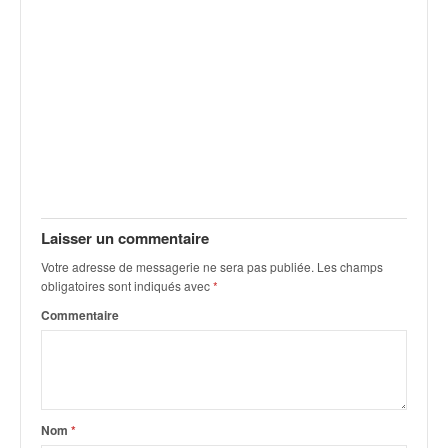
C
,
d
u
c
h
a
m
p
i
o
n
Laisser un commentaire
n
Votre adresse de messagerie ne sera pas publiée.
Les champs
a
obligatoires sont indiqués avec
*
t
e
Commentaire
t
d
e
l
a
Nom
*
c