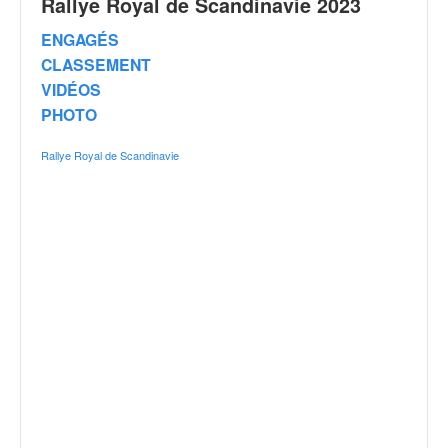
Rallye Royal de Scandinavie 2023
q
u
ENGAGÉS
e
CLASSEMENT
r
VIDÉOS
a
l
PHOTO
l
y
Rallye Royal de Scandinavie
e
d
u
W
R
C
,
d
e
l
'
E
R