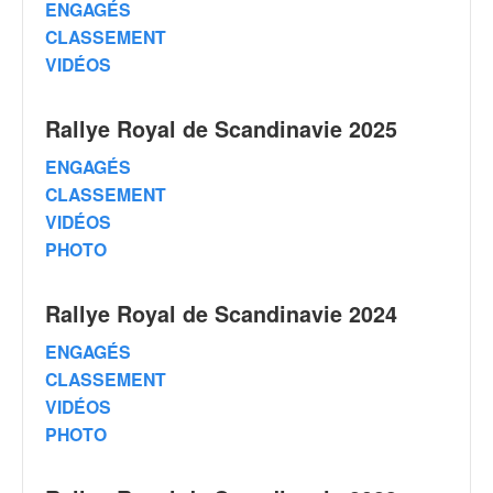
ENGAGÉS
v
CLASSEMENT
i
d
VIDÉOS
é
o
Rallye Royal de Scandinavie 2025
s
e
ENGAGÉS
t
CLASSEMENT
p
VIDÉOS
h
o
PHOTO
t
o
Rallye Royal de Scandinavie 2024
s
p
ENGAGÉS
o
CLASSEMENT
u
VIDÉOS
r
c
PHOTO
h
a