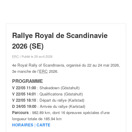
r
a
l
l
y
e
Rallye Royal de Scandinavie
:
N
2026 (SE)
e
w
ERC
| Publié le 29 avril 2026
s
4e Royal Rally of Scandinavia, organisé du 22 au 24 mai
2026,
,
3e manche de l’
ERC
2026.
r
é
PROGRAMME
s
V 22/05 11:00
: Shakedown (Göstahult)
u
V 22/05 14:01
: Qualifications (Göstahult)
l
V 22/05 18:10
: Départ du rallye (Karlstad)
t
D 24/05 19:00
: Arrivée du rallye (Karlstad)
a
Parcours
: 982.89 km, dont 16 épreuves spéciales d’une
t
longueur totale de 185.94 km
s
HORAIRES
|
CARTE
,