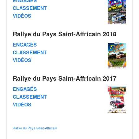
C
ENGAGÉS
,
CLASSEMENT
d
VIDÉOS
u
c
h
Rallye du Pays Saint-Affricain 2018
a
ENGAGÉS
m
p
CLASSEMENT
i
VIDÉOS
o
n
Rallye du Pays Saint-Affricain 2017
n
a
ENGAGÉS
t
CLASSEMENT
e
t
VIDÉOS
d
e
l
Rallye du Pays Saint-Affricain
a
c