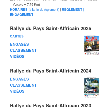
v
– Versols = 7.75 Km)
i
HORAIRES
(à la fin du règlement)
|
RÈGLEMENT
|
d
ENGAGEMENT
é
o
Rallye du Pays Saint-Affricain 2025
s
e
CARTES
t
ENGAGÉS
p
h
CLASSEMENT
o
VIDÉOS
t
o
s
Rallye du Pays Saint-Affricain 2024
p
ENGAGÉS
o
CLASSEMENT
u
r
VIDÉOS
c
h
Rallye du Pays Saint-Affricain 2023
a