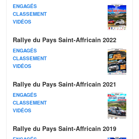
q
ENGAGÉS
u
CLASSEMENT
e
VIDÉOS
r
a
l
Rallye du Pays Saint-Affricain 2022
l
y
ENGAGÉS
e
CLASSEMENT
d
VIDÉOS
u
W
R
Rallye du Pays Saint-Affricain 2021
C
,
ENGAGÉS
d
CLASSEMENT
e
VIDÉOS
l
'
E
Rallye du Pays Saint-Affricain 2019
R