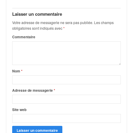
u
t
Laisser un commentaire
e
l
Votre adresse de messagerie ne sera pas publiée.
Les champs
'
obligatoires sont indiqués avec
*
a
Commentaire
c
t
u
a
l
i
Nom
*
t
é
d
Adresse de messagerie
*
e
l
a
Site web
c
o
u