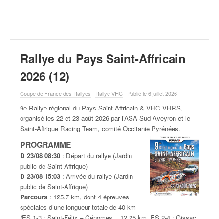
r
a
l
l
y
e
Rallye du Pays Saint-Affricain
:
N
2026 (12)
e
w
Coupe de France des Rallyes
|
Rallye VHC
| Publié le 6 juillet 2026
s
9e Rallye régional du Pays Saint-Affricain & VHC VHRS,
,
organisé les 22 et 23 août
2026 par l’ASA Sud Aveyron et le
r
Saint-Affrique Racing Team, comité Occitanie Pyrénées.
é
s
PROGRAMME
u
D 23/08 08:30
: Départ du rallye (Jardin
l
public de Saint-Affrique)
t
D 23/08 15:03
: Arrivée du rallye (Jardin
a
public de Saint-Affrique)
t
Parcours
: 125.7 km, dont 4 épreuves
s
spéciales d’une longueur totale de 40 km
,
(ES 1-3 : Saint-Félix – Cénomes = 12.25 km, ES 2-4 : Gissac