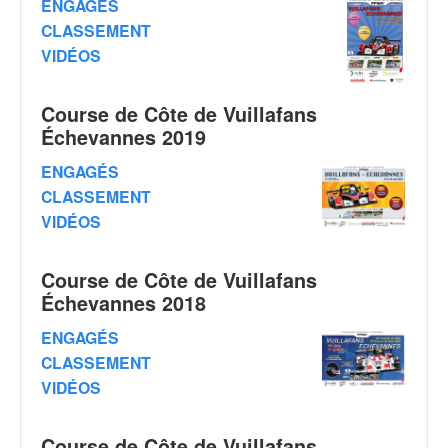
C
ENGAGÉS
,
CLASSEMENT
d
VIDÉOS
u
c
h
Course de Côte de Vuillafans
a
Échevannes 2019
m
p
ENGAGÉS
i
CLASSEMENT
o
VIDÉOS
n
n
a
Course de Côte de Vuillafans
t
Échevannes 2018
e
t
ENGAGÉS
d
CLASSEMENT
e
VIDÉOS
l
a
c
Course de Côte de Vuillafans