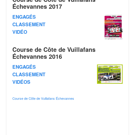
o
Échevannes 2017
u
ENGAGÉS
p
e
CLASSEMENT
d
VIDÉO
e
F
r
Course de Côte de Vuillafans
a
Échevannes 2016
n
ENGAGÉS
c
e
CLASSEMENT
e
VIDÉOS
t
a
Course de Côte de Vuillafans Échevannes
u
s
s
i
t
o