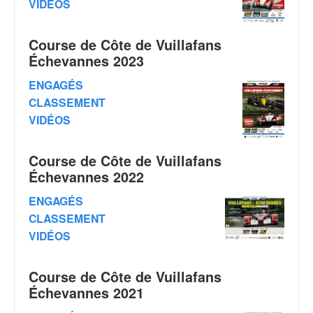
VIDÉOS
q
u
e
Course de Côte de Vuillafans
r
Échevannes 2023
a
l
ENGAGÉS
l
CLASSEMENT
y
VIDÉOS
e
d
u
Course de Côte de Vuillafans
W
Échevannes 2022
R
C
ENGAGÉS
,
CLASSEMENT
d
VIDÉOS
e
l
'
Course de Côte de Vuillafans
E
Échevannes 2021
R