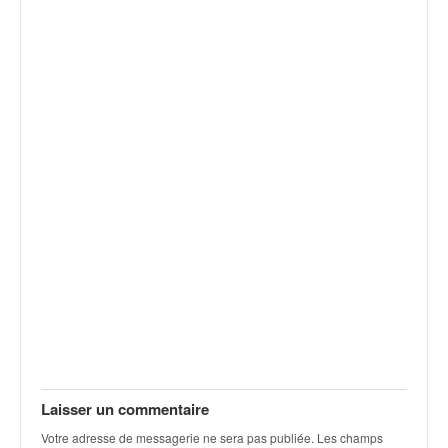
u
t
e
l
'
a
c
t
u
a
l
i
t
é
d
e
l
a
c
o
Laisser un commentaire
u
Votre adresse de messagerie ne sera pas publiée.
Les champs