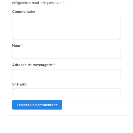
r
obligatoires sont indiqués avec
*
s
Commentaire
e
d
e
c
ô
t
Nom
*
e
e
t
Adresse de messagerie
*
d
u
s
Site web
l
a
l
o
m