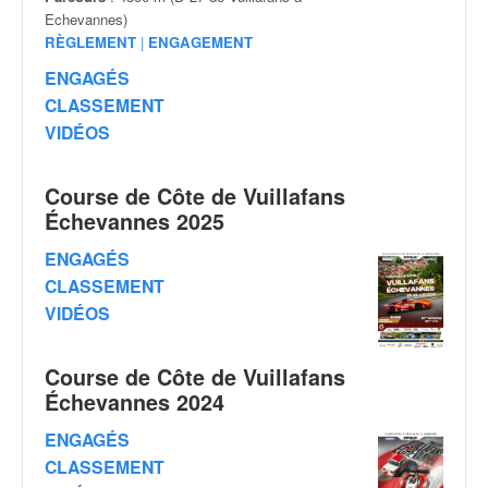
v
Echevannes)
i
RÈGLEMENT
|
ENGAGEMENT
d
ENGAGÉS
é
CLASSEMENT
o
s
VIDÉOS
e
t
Course de Côte de Vuillafans
p
Échevannes 2025
h
o
ENGAGÉS
t
CLASSEMENT
o
s
VIDÉOS
p
o
Course de Côte de Vuillafans
u
Échevannes 2024
r
c
ENGAGÉS
h
CLASSEMENT
a