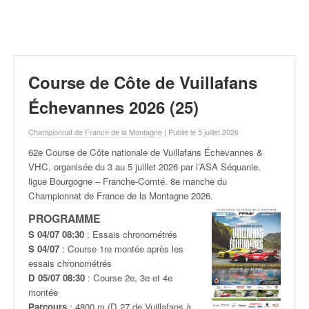
r
a
l
l
y
e
Course de Côte de Vuillafans
:
N
Échevannes 2026 (25)
e
w
Championnat de France de la Montagne
| Publié le 5 juillet 2026
s
62e Course de Côte nationale de Vuillafans Échevannes &
,
VHC, organisée du 3 au 5 juillet
2026 par l’ASA Séquanie,
r
ligue Bourgogne – Franche-Comté. 8e manche du
é
Championnat de France de la Montagne 2026.
s
u
PROGRAMME
l
S 04/07 08:30
: Essais chronométrés
t
S 04/07
: Course 1re montée après les
a
essais chronométrés
t
D 05/07 08:30
: Course 2e, 3e et 4e
s
montée
,
Parcours
: 4800 m (D 27 de Vuillafans à